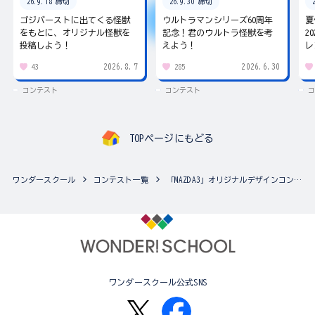
26.9.18 締切
26.9.30 締切
ゴジバーストに出てくる怪獣
ウルトラマンシリーズ60周年
夏
をもとに、オリジナル怪獣を
記念！君のウルトラ怪獣を考
2
投稿しよう！
えよう！
レ
2026.8.7
2026.6.30
43
285
コンテスト
コンテスト
コ
TOPページにもどる
ワンダースクール
コンテスト一覧
「MAZDA3」オリジナルデザインコンテスト
ワンダースクール公式SNS