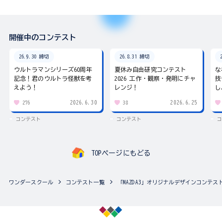
開催中のコンテスト
26.9.30 締切
26.8.31 締切
ウルトラマンシリーズ60周年
夏休み自由研究コンテスト
な
記念！君のウルトラ怪獣を考
2026 工作・観察・発明にチャ
技
えよう！
レンジ！
し
2026.6.30
2026.6.25
276
38
コンテスト
コンテスト
コ
TOPページにもどる
ワンダースクール
コンテスト一覧
「MAZDA3」オリジナルデザインコンテス