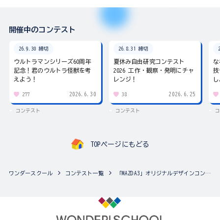
開催中のコンテスト
26.9.30 締切
26.8.31 締切
ウルトラマンシリーズ60周年
夏休み自由研究コンテスト
な
記念！君のウルトラ怪獣を考
2026 工作・観察・発明にチャ
技
えよう！
レンジ！
し
2026.6.30
2026.6.25
277
38
コンテスト
コンテスト
コ
TOPページにもどる
ワンダースクール
コンテスト一覧
「MAZDA3」オリジナルデザインコンテスト