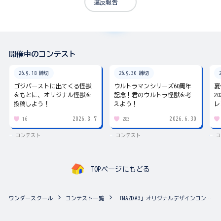
違反報告
開催中のコンテスト
26.9.18 締切
26.9.30 締切
ゴジバーストに出てくる怪獣
ウルトラマンシリーズ60周年
夏
をもとに、オリジナル怪獣を
記念！君のウルトラ怪獣を考
2
投稿しよう！
えよう！
レ
2026.8.7
2026.6.30
16
283
コンテスト
コンテスト
コ
TOPページにもどる
ワンダースクール
コンテスト一覧
「MAZDA3」オリジナルデザインコンテスト