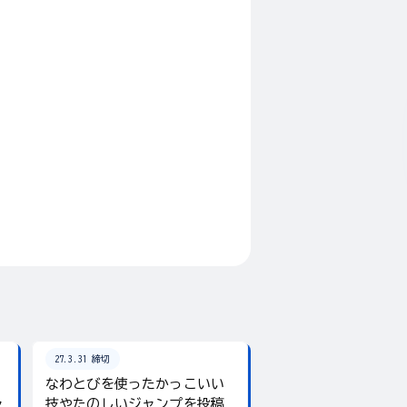
27.3.31 締切
26.8.31 締切
なわとびを使ったかっこいい
テーマは「夏」！入
ャ
技やたのしいジャンプを投稿
giftee boxをプレ