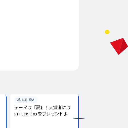
26.8.31 締切
26.8.31 締切
テーマは「夏」！入賞者には
夏の写真を投稿しよ
giftee boxをプレゼント♪
賞にはgiftee box！