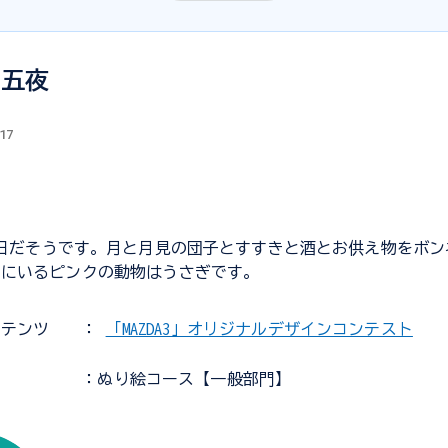
十五夜
.17
1日だそうです。月と月見の団子とすすきと酒とお供え物をボ
側にいるピンクの動物はうさぎです。
ンテンツ
：
「MAZDA3」オリジナルデザインコンテスト
：ぬり絵コース【一般部門】