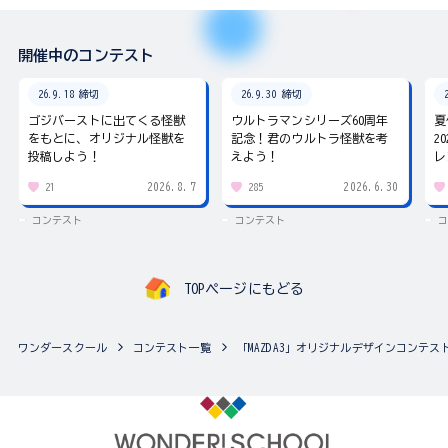
開催中のコンテスト
26.9.18 締切
26.9.30 締切
ゴジバーストに出てくる怪獣
ウルトラマンシリーズ60周年
夏
をもとに、オリジナル怪獣を
記念！君のウルトラ怪獣を考
2
投稿しよう！
えよう！
レ
2026.8.7
2026.6.30
21
285
コンテスト
コンテスト
コ
TOPページにもどる
ワンダースクール
コンテスト一覧
「MAZDA3」オリジナルデザインコンテス