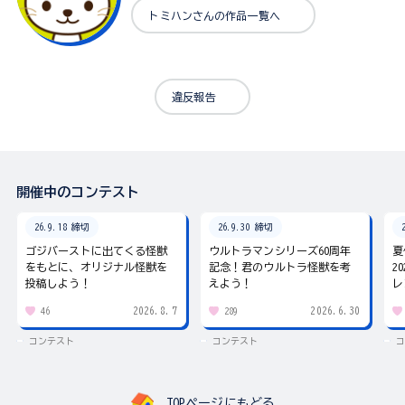
トミハンさんの作品一覧へ
違反報告
開催中のコンテスト
26.9.18 締切
26.9.30 締切
ゴジバーストに出てくる怪獣
ウルトラマンシリーズ60周年
夏
をもとに、オリジナル怪獣を
記念！君のウルトラ怪獣を考
2
投稿しよう！
えよう！
レ
2026.8.7
2026.6.30
46
289
コンテスト
コンテスト
コ
TOPページにもどる