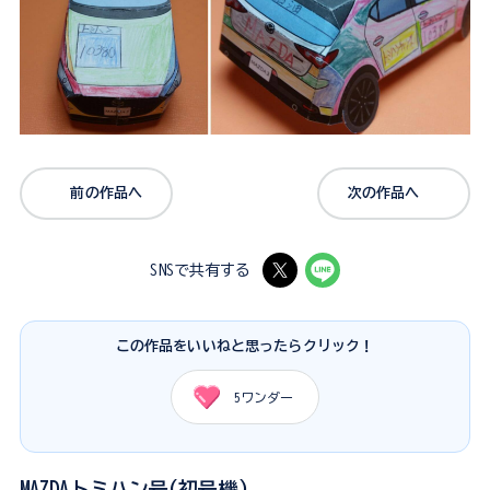
前の作品へ
次の作品へ
SNSで共有する
この作品をいいねと思ったらクリック！
5
ワンダー
MAZDAトミハン号(初号機)