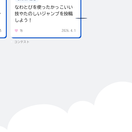
なわとびを使ったかっこいい
テーマは「夏」！入
ャ
技やたのしいジャンプを投稿
giftee boxをプレ
しよう！
5
2026.4.1
79
434
コンテスト
コンテスト