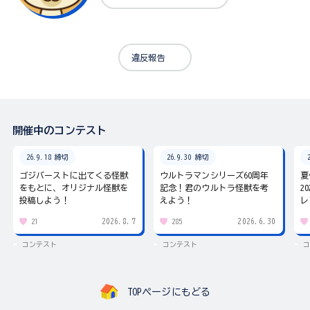
違反報告
開催中のコンテスト
26.9.18 締切
26.9.30 締切
ゴジバーストに出てくる怪獣
ウルトラマンシリーズ60周年
夏
をもとに、オリジナル怪獣を
記念！君のウルトラ怪獣を考
2
投稿しよう！
えよう！
レ
2026.8.7
2026.6.30
21
285
コンテスト
コンテスト
コ
TOPページにもどる