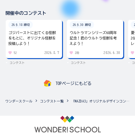
開催中のコンテスト
26.9.18 締切
26.9.30 締切
ゴジバーストに出てくる怪獣
ウルトラマンシリーズ60周年
夏
をもとに、オリジナル怪獣を
記念！君のウルトラ怪獣を考
2
投稿しよう！
えよう！
レ
2026.8.7
2026.6.30
52
289
コンテスト
コンテスト
コ
TOPページにもどる
ワンダースクール
コンテスト一覧
「MAZDA3」オリジナルデザインコンテスト