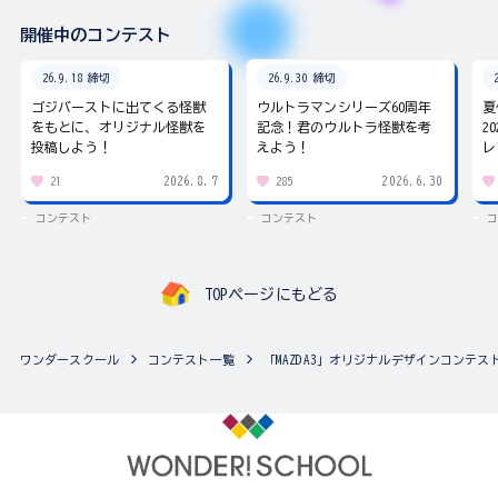
開催中のコンテスト
26.9.18 締切
26.9.30 締切
ゴジバーストに出てくる怪獣
ウルトラマンシリーズ60周年
夏
をもとに、オリジナル怪獣を
記念！君のウルトラ怪獣を考
2
投稿しよう！
えよう！
レ
2026.8.7
2026.6.30
21
285
コンテスト
コンテスト
コ
TOPページにもどる
ワンダースクール
コンテスト一覧
「MAZDA3」オリジナルデザインコンテス