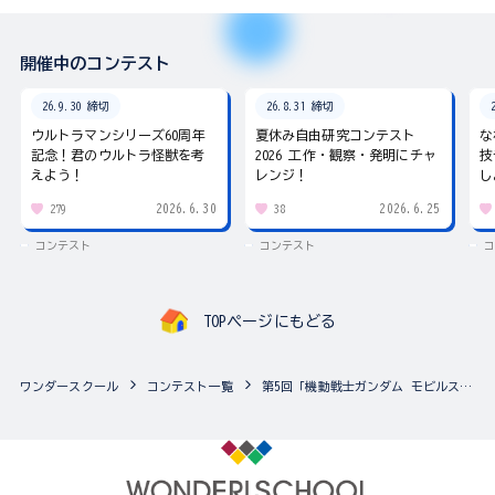
開催中のコンテスト
26.9.30 締切
26.8.31 締切
ウルトラマンシリーズ60周年
夏休み自由研究コンテスト
な
記念！君のウルトラ怪獣を考
2026 工作・観察・発明にチャ
技
えよう！
レンジ！
し
2026.6.30
2026.6.25
279
38
コンテスト
コンテスト
コ
TOPページにもどる
ワンダースクール
コンテスト一覧
第5回「機動戦士ガンダム モビルスーツアンサンブル」カスタマイズ祭り