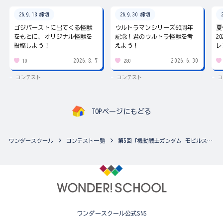
26.9.18 締切
26.9.30 締切
ゴジバーストに出てくる怪獣
ウルトラマンシリーズ60周年
夏
をもとに、オリジナル怪獣を
記念！君のウルトラ怪獣を考
2
投稿しよう！
えよう！
レ
2026.8.7
2026.6.30
10
280
コンテスト
コンテスト
コ
TOPページにもどる
ワンダースクール
コンテスト一覧
第5回「機動戦士ガンダム モビルスーツアンサンブル」カスタマイズ祭り
ワンダースクール公式SNS