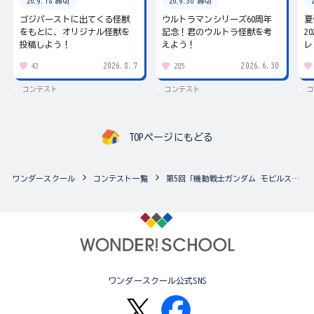
26.9.18 締切
26.9.30 締切
ゴジバーストに出てくる怪獣
ウルトラマンシリーズ60周年
夏
をもとに、オリジナル怪獣を
記念！君のウルトラ怪獣を考
2
投稿しよう！
えよう！
レ
2026.8.7
2026.6.30
43
285
コンテスト
コンテスト
コ
TOPページにもどる
ワンダースクール
コンテスト一覧
第5回「機動戦士ガンダム モビルスーツアンサンブル」カスタマイズ祭り
ワンダースクール公式SNS