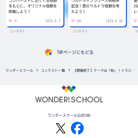
ゴジバーストに出てくる怪獣
ウルトラマンシリーズ60周年
夏
をもとに、オリジナル怪獣を
記念！君のウルトラ怪獣を考
2
投稿しよう！
えよう！
レ
2026.8.7
2026.6.30
21
285
コンテスト
コンテスト
コ
TOPページにもどる
ワンダースクール
コンテスト一覧
【開催終了】テーマは「秋」！イラストコンテスト2020♪
ワンダースクール公式SNS