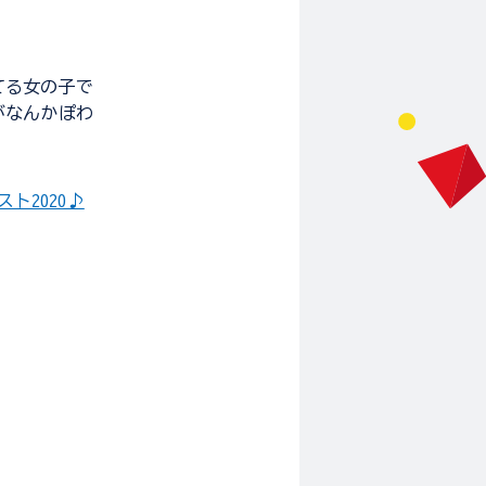
てる女の子で
がなんかぽわ
ト2020♪