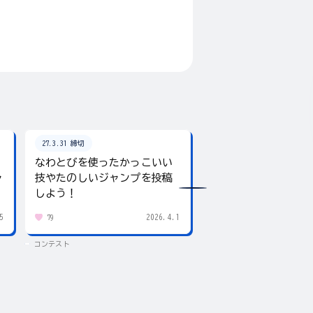
27.3.31 締切
26.8.31 締切
なわとびを使ったかっこいい
テーマは「夏」！入
ャ
技やたのしいジャンプを投稿
giftee boxをプレ
しよう！
5
2026.4.1
79
432
コンテスト
コンテスト