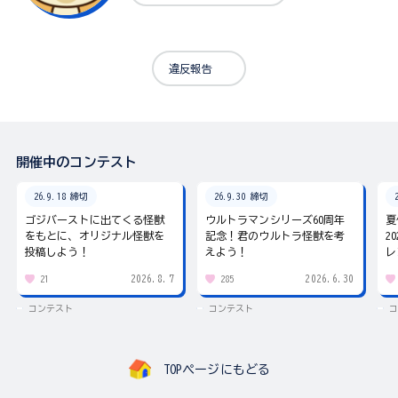
違反報告
開催中のコンテスト
26.9.18 締切
26.9.30 締切
ゴジバーストに出てくる怪獣
ウルトラマンシリーズ60周年
夏
をもとに、オリジナル怪獣を
記念！君のウルトラ怪獣を考
2
投稿しよう！
えよう！
レ
2026.8.7
2026.6.30
21
285
コンテスト
コンテスト
コ
TOPページにもどる