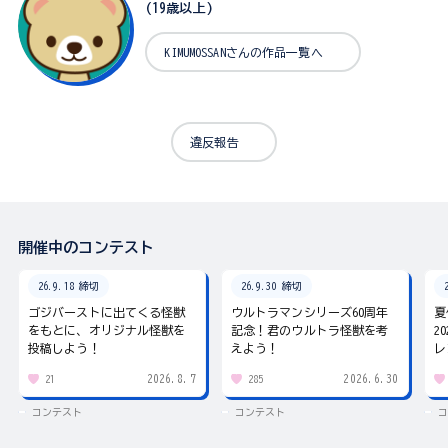
(19歳以上)
KIMUMOSSANさんの作品一覧へ
違反報告
開催中のコンテスト
26.9.18 締切
26.9.30 締切
ゴジバーストに出てくる怪獣
ウルトラマンシリーズ60周年
夏
をもとに、オリジナル怪獣を
記念！君のウルトラ怪獣を考
2
投稿しよう！
えよう！
レ
2026.8.7
2026.6.30
21
285
コンテスト
コンテスト
コ