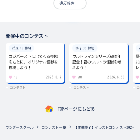
違反報告
開催中のコンテスト
26.9.18 締切
26.9.30 締切
ゴジバーストに出てくる怪獣
ウルトラマンシリーズ60周年
夏
をもとに、オリジナル怪獣を
記念！君のウルトラ怪獣を考
2
投稿しよう！
えよう！
レ
2026.8.7
2026.6.30
18
284
コンテスト
コンテスト
コ
TOPページにもどる
ワンダースクール
コンテスト一覧
【開催終了】イラストコンテスト2021♪ テーマは「春」！