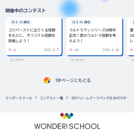
開催中のコンテスト
26.9.18 締切
26.9.30 締切
ゴジバーストに出てくる怪獣
ウルトラマンシリーズ60周年
夏
をもとに、オリジナル怪獣を
記念！君のウルトラ怪獣を考
2
投稿しよう！
えよう！
レ
2026.8.7
2026.6.30
43
285
コンテスト
コンテスト
コ
TOPページにもどる
ワンダースクール
コンテスト一覧
３Dドリームアーツペンできみだけの３D作品を作ろうコンテスト（複数の作品応募可能！）