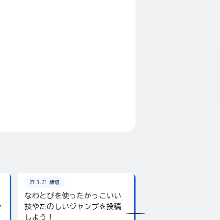
27.3.31 締切
26.8.31 締切
なわとびを使ったかっこいい
テーマは「夏」！入
ャ
技やたのしいジャンプを投稿
giftee boxをプレ
しよう！