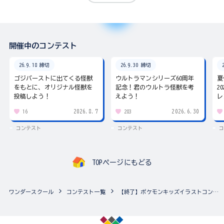
開催中のコンテスト
26.9.18 締切
26.9.30 締切
ゴジバーストに出てくる怪獣
ウルトラマンシリーズ60周年
夏
をもとに、オリジナル怪獣を
記念！君のウルトラ怪獣を考
2
投稿しよう！
えよう！
レ
2026.8.7
2026.6.30
16
283
コンテスト
コンテスト
コ
TOPページにもどる
ワンダースクール
コンテスト一覧
【終了】ポケモンキッズイラストコンテスト テーマは「思い出のポケモン」！