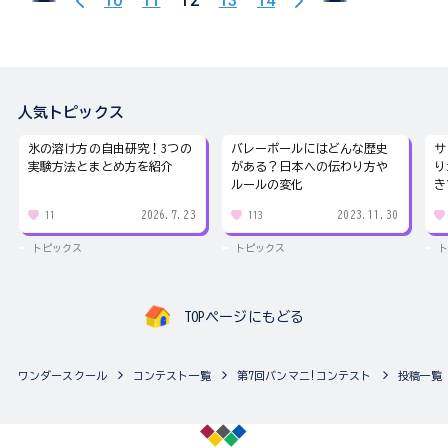
10
11
12
13
14
人気トピックス
氷の溶け方の自由研究！3つの
バレーボールにはどんな歴史
サ
実験方法とまとめ方を紹介
がある？日本への伝わり方や
り
ルールの変化
き
2026.7.23
2023.11.30
11
113
トピックス
トピックス
ト
TOPページにもどる
ワンダースクール
コンテスト一覧
第7回バンマニ!コンテスト
投稿一覧