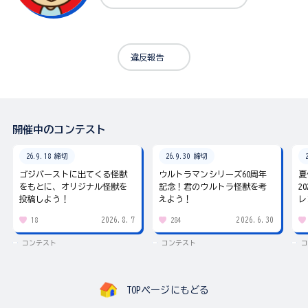
違反報告
開催中のコンテスト
26.9.18 締切
26.9.30 締切
ゴジバーストに出てくる怪獣
ウルトラマンシリーズ60周年
夏
をもとに、オリジナル怪獣を
記念！君のウルトラ怪獣を考
2
投稿しよう！
えよう！
レ
2026.8.7
2026.6.30
18
284
コンテスト
コンテスト
コ
TOPページにもどる