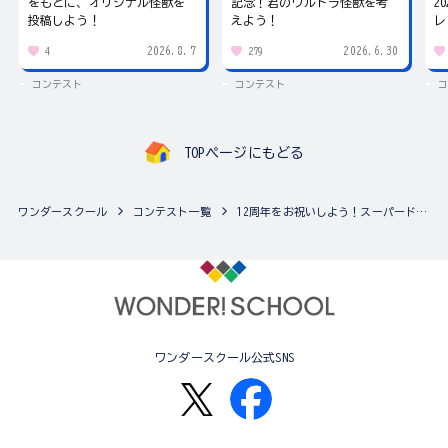
をもとに、オリジナル怪獣を
記念！君のウルトラ怪獣を考
2
投稿しよう！
えよう！
レ
2026.8.7
2026.6.30
4
279
コンテスト
コンテスト
コ
TOPページにもどる
ワンダースクール
コンテスト一覧
12周年をお祝いしよう！スーパードラゴンボールヒーローズ イラスト天下一武道会
ワンダースクール公式SNS