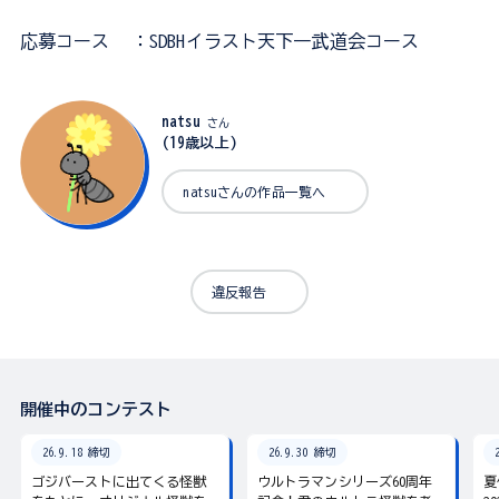
応募コース
：SDBHイラスト天下一武道会コース
natsu
さん
(19歳以上)
natsuさんの作品一覧へ
違反報告
開催中のコンテスト
26.9.18 締切
26.9.30 締切
ゴジバーストに出てくる怪獣
ウルトラマンシリーズ60周年
夏