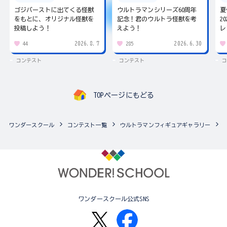
ゴジバーストに出てくる怪獣
ウルトラマンシリーズ60周年
夏
をもとに、オリジナル怪獣を
記念！君のウルトラ怪獣を考
2
投稿しよう！
えよう！
レ
2026.8.7
2026.6.30
44
285
コンテスト
コンテスト
コ
TOPページにもどる
ワンダースクール
コンテスト一覧
ウルトラマンフィギュアギャラリー
ワンダースクール公式SNS