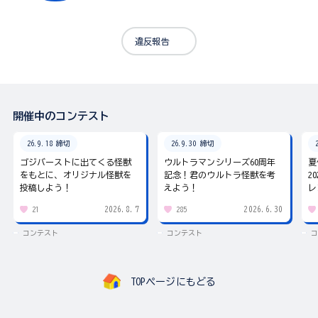
違反報告
開催中のコンテスト
26.9.18 締切
26.9.30 締切
ゴジバーストに出てくる怪獣
ウルトラマンシリーズ60周年
夏
をもとに、オリジナル怪獣を
記念！君のウルトラ怪獣を考
2
投稿しよう！
えよう！
レ
2026.8.7
2026.6.30
21
285
コンテスト
コンテスト
コ
TOPページにもどる