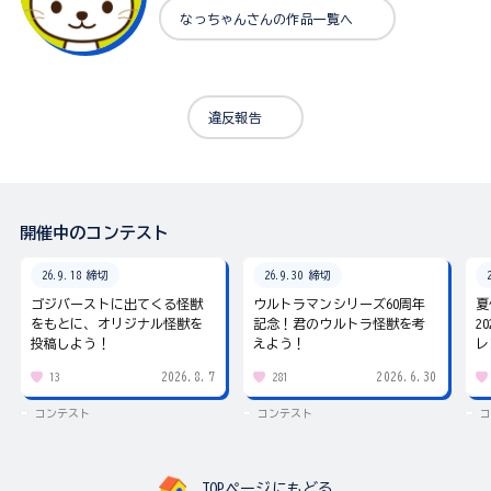
なっちゃんさんの作品一覧へ
違反報告
開催中のコンテスト
26.9.18 締切
26.9.30 締切
ゴジバーストに出てくる怪獣
ウルトラマンシリーズ60周年
夏
をもとに、オリジナル怪獣を
記念！君のウルトラ怪獣を考
2
投稿しよう！
えよう！
レ
2026.8.7
2026.6.30
13
281
コンテスト
コンテスト
コ
TOPページにもどる