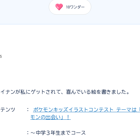
10
ワンダー
ち
5
マイナンが私にゲットされて、喜んでいる絵を書きました。
ンテンツ
：
ポケモンキッズイラストコンテスト テーマは
モンの出会い」！
：～中学３年生までコース