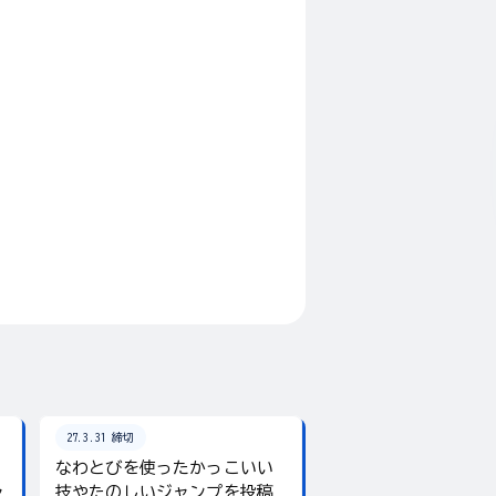
27.3.31 締切
26.8.31 締切
なわとびを使ったかっこいい
テーマは「夏」！入
ャ
技やたのしいジャンプを投稿
giftee boxをプレ