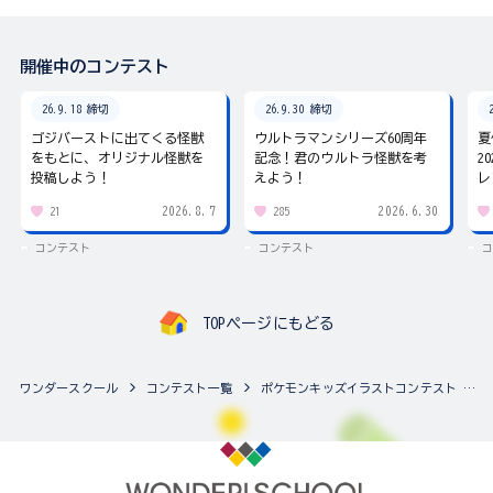
開催中のコンテスト
26.9.18 締切
26.9.30 締切
ゴジバーストに出てくる怪獣
ウルトラマンシリーズ60周年
夏
をもとに、オリジナル怪獣を
記念！君のウルトラ怪獣を考
2
投稿しよう！
えよう！
レ
2026.8.7
2026.6.30
21
285
コンテスト
コンテスト
コ
TOPページにもどる
ワンダースクール
コンテスト一覧
ポケモンキッズイラストコンテスト テーマは「キミとポケモンの出会い」！