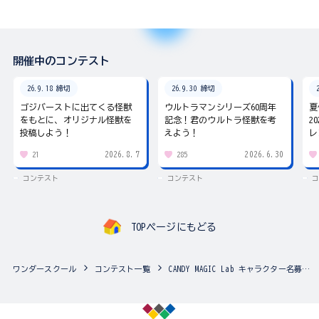
開催中のコンテスト
26.9.18 締切
26.9.30 締切
ゴジバーストに出てくる怪獣
ウルトラマンシリーズ60周年
夏
をもとに、オリジナル怪獣を
記念！君のウルトラ怪獣を考
2
投稿しよう！
えよう！
レ
2026.8.7
2026.6.30
21
285
コンテスト
コンテスト
コ
TOPページにもどる
ワンダースクール
コンテスト一覧
CANDY MAGIC Lab キャラクター名募集コンテスト