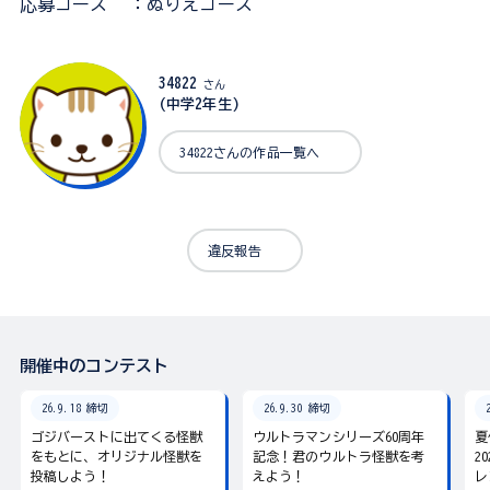
応募コース
：ぬりえコース
34822
さん
(中学2年生)
34822さんの作品一覧へ
違反報告
開催中のコンテスト
26.9.18 締切
26.9.30 締切
ゴジバーストに出てくる怪獣
ウルトラマンシリーズ60周年
夏
をもとに、オリジナル怪獣を
記念！君のウルトラ怪獣を考
2
投稿しよう！
えよう！
レ