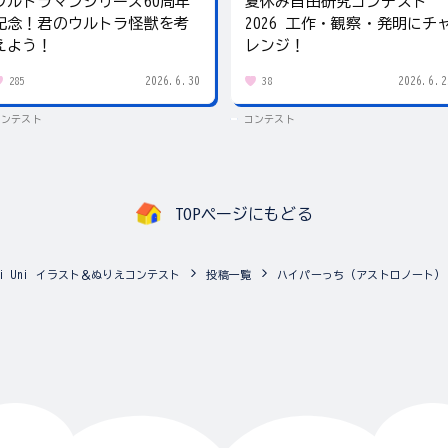
ウルトラマンシリーズ60周年
夏休み自由研究コンテスト
記念！君のウルトラ怪獣を考
2026 工作・観察・発明にチ
えよう！
レンジ！
2026.6.30
2026.6.2
285
38
コンテスト
コンテスト
TOPページにもどる
tchi Uni イラスト＆ぬりえコンテスト
投稿一覧
ハイパーっち (アストロノート)