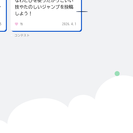
なわとびを使ったかっこいい
テーマは「夏」！入
ャ
技やたのしいジャンプを投稿
giftee boxをプレ
しよう！
5
2026.4.1
79
438
コンテスト
コンテスト