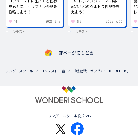
ゴジバーストに出てくる怪獣
ウルトラマンシリーズ60周年
夏
をもとに、オリジナル怪獣を
記念！君のウルトラ怪獣を考
2
投稿しよう！
えよう！
レ
2026.8.7
2026.6.30
44
286
コンテスト
コンテスト
コ
TOPページにもどる
ワンダースクール
コンテスト一覧
『機動戦士ガンダムSEED FREEDOM』カラーリングフェスティバル
ワンダースクール公式SNS