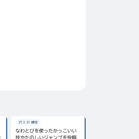
27.3.31 締切
26.8.31 締切
なわとびを使ったかっこいい
テーマは「夏」！入
ャ
技やたのしいジャンプを投稿
giftee boxをプレ