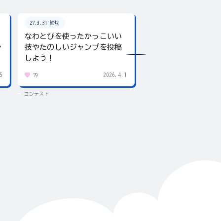
27.3.31 締切
26.8.31 締切
なわとびを使ったかっこいい
テーマは「夏」！入
ャ
技やたのしいジャンプを投稿
giftee boxをプレ
しよう！
5
2026.4.1
79
434
コンテスト
コンテスト