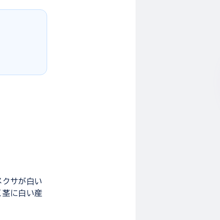
メクサが白い
く茎に白い産