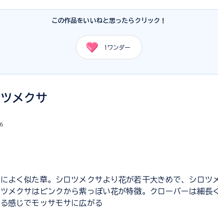
この作品をいいねと思ったらクリック！
1
ワンダー
キツメクサ
6
サによく似た草。シロツメクサより花が若干大きめで、シロツ
キツメクサはピンクから紫っぽい花が特徴。クローバーは細長
いる感じでモッサモサに広がる