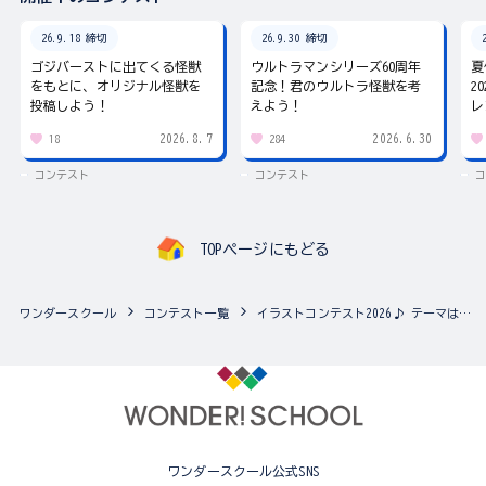
26.9.18 締切
26.9.30 締切
ゴジバーストに出てくる怪獣
ウルトラマンシリーズ60周年
夏
をもとに、オリジナル怪獣を
記念！君のウルトラ怪獣を考
2
投稿しよう！
えよう！
レ
2026.8.7
2026.6.30
18
284
コンテスト
コンテスト
コ
TOPページにもどる
ワンダースクール
コンテスト一覧
イラストコンテスト2026♪ テーマは「夏」！
ワンダースクール公式SNS