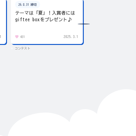
26.8.31 締切
26.8.31 締切
テーマは「夏」！入賞者には
夏の写真を投稿しよ
giftee boxをプレゼント♪
賞にはgiftee box！
1
2025.3.1
431
83
コンテスト
コンテスト