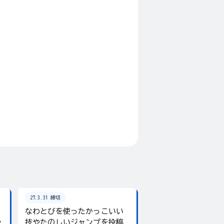
27.3.31 締切
26.8.31 締切
なわとびを使ったかっこいい
テーマは「夏」！入
ャ
技やたのしいジャンプを投稿
giftee boxをプレ