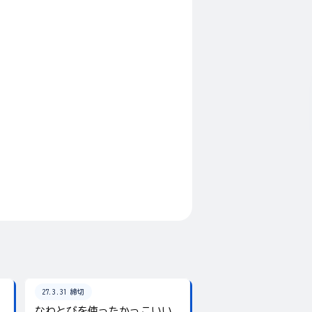
27.3.31 締切
26.8.31 締切
なわとびを使ったかっこいい
テーマは「夏」！入