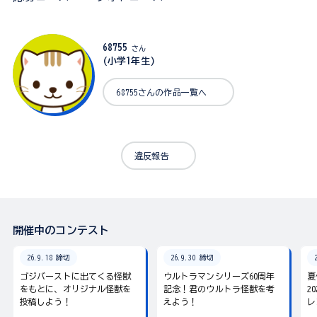
68755
さん
(小学1年生)
68755さんの作品一覧へ
違反報告
開催中のコンテスト
26.9.18 締切
26.9.30 締切
ゴジバーストに出てくる怪獣
ウルトラマンシリーズ60周年
夏
をもとに、オリジナル怪獣を
記念！君のウルトラ怪獣を考
2
投稿しよう！
えよう！
レ