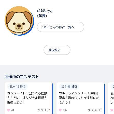
68763
さん
(年長)
68763さんの作品一覧へ
違反報告
開催中のコンテスト
26.9.18 締切
26.9.30 締切
ゴジバーストに出てくる怪獣
ウルトラマンシリーズ60周年
夏
をもとに、オリジナル怪獣を
記念！君のウルトラ怪獣を考
2
投稿しよう！
えよう！
レ
2026.8.7
2026.6.30
44
287