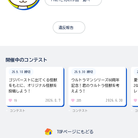
違反報告
開催中のコンテスト
26.9.18 締切
26.9.30 締切
ゴジバーストに出てくる怪獣
ウルトラマンシリーズ60周年
夏
をもとに、オリジナル怪獣を
記念！君のウルトラ怪獣を考
2
投稿しよう！
えよう！
レ
2026.8.7
2026.6.30
19
285
コンテスト
コンテスト
コ
TOPページにもどる