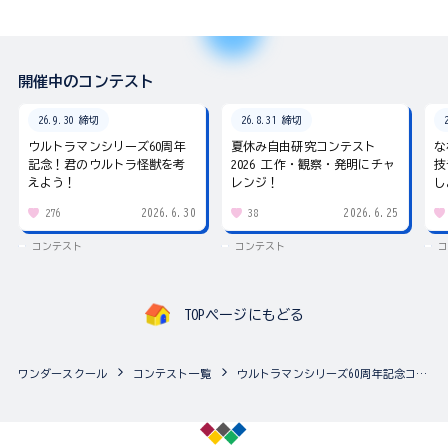
開催中のコンテスト
26.9.30 締切
26.8.31 締切
ウルトラマンシリーズ60周年
夏休み自由研究コンテスト
な
記念！君のウルトラ怪獣を考
2026 工作・観察・発明にチャ
技
えよう！
レンジ！
し
2026.6.30
2026.6.25
276
38
コンテスト
コンテスト
コ
TOPページにもどる
ワンダースクール
コンテスト一覧
ウルトラマンシリーズ60周年記念コンテスト ～君のウルトラ怪獣を考えよう！～