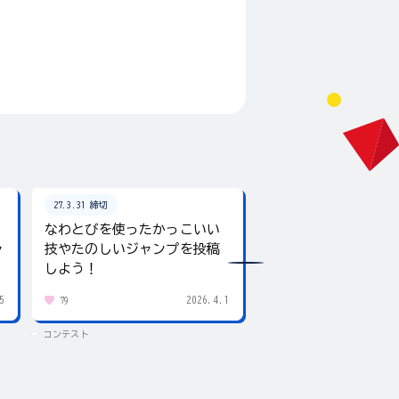
27.3.31 締切
26.8.31 締切
なわとびを使ったかっこいい
テーマは「夏」！入
ャ
技やたのしいジャンプを投稿
giftee boxをプレ
しよう！
5
2026.4.1
79
438
コンテスト
コンテスト