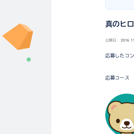
真のヒ
2016.1
公開日
応募した
コ
応募コース