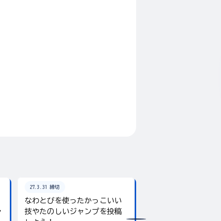
27.3.31 締切
26.8.31 締切
なわとびを使ったかっこいい
テーマは「夏」！入
ャ
技やたのしいジャンプを投稿
giftee boxをプレ