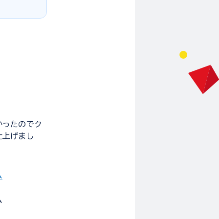
かったのでク
仕上げまし
ム
ム