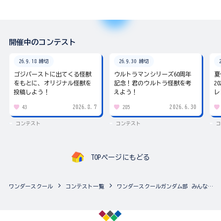
開催中のコンテスト
26.9.18 締切
26.9.30 締切
ゴジバーストに出てくる怪獣
ウルトラマンシリーズ60周年
夏
をもとに、オリジナル怪獣を
記念！君のウルトラ怪獣を考
2
投稿しよう！
えよう！
レ
2026.8.7
2026.6.30
43
285
コンテスト
コンテスト
コ
TOPページにもどる
ワンダースクール
コンテスト一覧
ワンダースクールガンダム部 みんなのアルバム