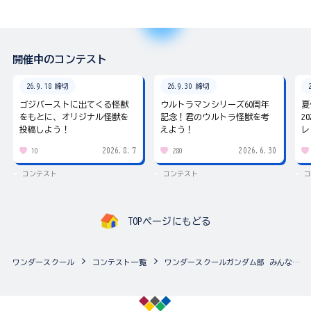
開催中のコンテスト
26.9.18 締切
26.9.30 締切
ゴジバーストに出てくる怪獣
ウルトラマンシリーズ60周年
夏
をもとに、オリジナル怪獣を
記念！君のウルトラ怪獣を考
2
投稿しよう！
えよう！
レ
2026.8.7
2026.6.30
10
280
コンテスト
コンテスト
コ
TOPページにもどる
ワンダースクール
コンテスト一覧
ワンダースクールガンダム部 みんなのアルバム