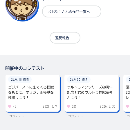
おおやけさんの作品一覧へ
違反報告
開催中のコンテスト
26.9.18 締切
26.9.30 締切
ゴジバーストに出てくる怪獣
ウルトラマンシリーズ60周年
夏
をもとに、オリジナル怪獣を
記念！君のウルトラ怪獣を考
2
投稿しよう！
えよう！
レ
2026.8.7
2026.6.30
46
289
コンテスト
コンテスト
コ